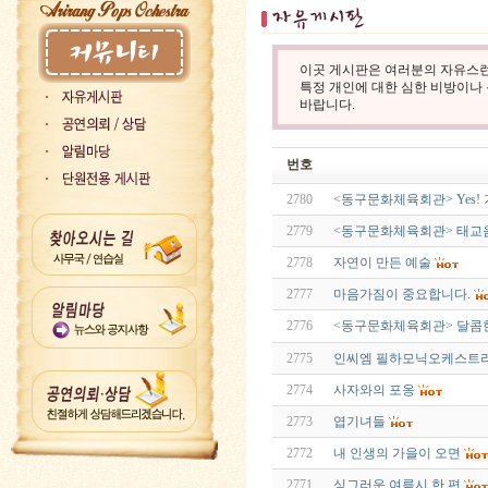
이곳 게시판은 여러분의 자유스런
특정 개인에 대한 심한 비방이나
바랍니다.
번호
2780
<동구문화체육회관> Yes!
2779
<동구문화체육회관> 태교
2778
자연이 만든 예술
2777
마음가짐이 중요합니다.
2776
<동구문화체육회관> 달콤
2775
인씨엠 필하모닉오케스트라
2774
사자와의 포옹
2773
엽기녀들
2772
내 인생의 가을이 오면
2771
싱그러운 여름시 한 편