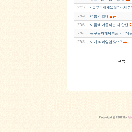
2770
<동구문화체육회관> 새로
2769
여름의 초대
2768
여름에 어울리는 시 한편
2767
동구문화체육회관 < 야외공
2766
이거 퇴폐영업 맞죠?