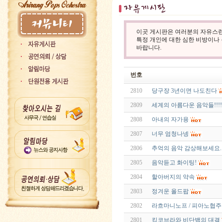
이곳 게시판은 여러분의 자유스런
특정 개인에 대한 심한 비방이나
바랍니다.
번호
2810
당구장 3년이면 나도친다
2809
세계의 아름다운 음악들!!!!
2808
아내의 자가용
2807
너무 엄청나넹
2806
추억의 음악 감상해보세요.
2805
음악듣고 화이팅!
2804
할아버지의 약속
2803
정겨운 올드팝
2802
라흐마니노프 / 피아노협주
2801
킹코브라와 비단뱀의 대결