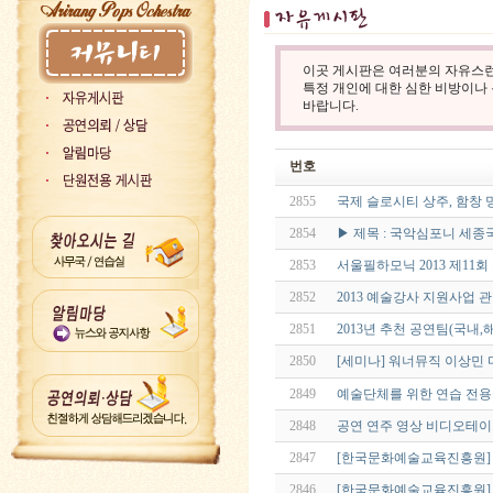
이곳 게시판은 여러분의 자유스런
특정 개인에 대한 심한 비방이나
바랍니다.
번호
2855
국제 슬로시티 상주, 함창
2854
▶ 제목 : 국악심포니 세종
2853
서울필하모닉 2013 제11
2852
2013 예술강사 지원사업
2851
2013년 추천 공연팀(국내
2850
[세미나] 워너뮤직 이상민
2849
예술단체를 위한 연습 전용
2848
공연 연주 영상 비디오테이프
2847
[한국문화예술교육진흥원]
2846
[한국문화예술교육진흥원] 