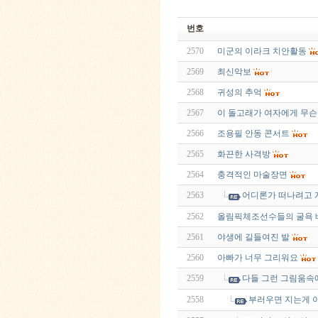
번호
2570
미군의 이라크 치안활동
2569
최신악보
2568
귀성의 추억
2567
이 돌고래가 여자에게 무
2566
조용필 안동 콘서트
2565
화끈한 사격방
2564
충격적인 마술장면
2563
어디론가 떠나려고 
2562
올림픽체조선수들의 굴욕 베
2561
야생에 길들여진 발
2560
아빠가 너무 그리워요
2559
다들 그런 그림움속
2558
부러우면 지는게 