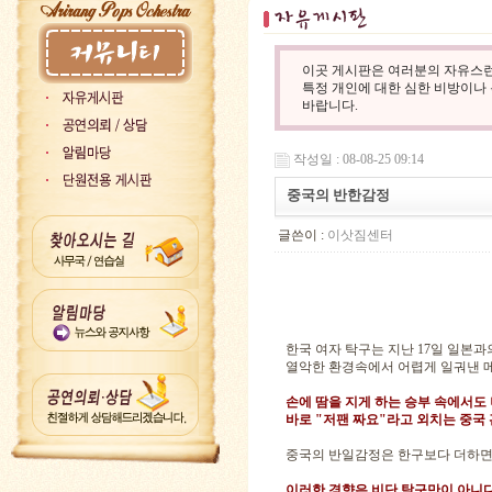
이곳 게시판은 여러분의 자유스런
특정 개인에 대한 심한 비방이나
바랍니다.
작성일 : 08-08-25 09:14
중국의 반한감정
글쓴이 :
이삿짐센터
한국 여자 탁구는 지난 17일 일본과
열악한 환경속에서 어렵게 일궈낸 메
손에 땀을 지게 하는 승부 속에서도
바로 "저팬 짜요"라고 외치는 중국
중국의 반일감정은 한구보다 더하면 
이러한 경향은 비단 탁구만이 아니다