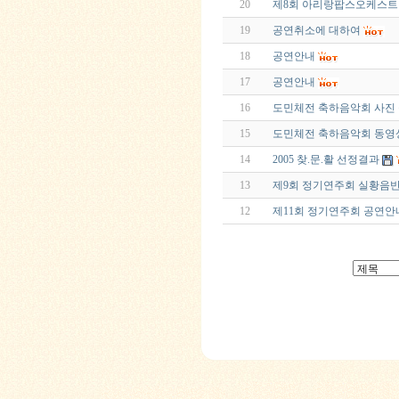
20
제8회 아리랑팝스오케스트
19
공연취소에 대하여
18
공연안내
17
공연안내
16
도민체전 축하음악회 사진
15
도민체전 축하음악회 동영
14
2005 찾.문.활 선정결과
13
제9회 정기연주회 실황음반
12
제11회 정기연주회 공연안