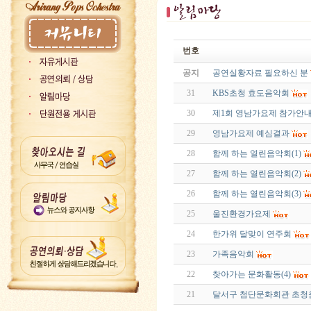
번호
공지
공연실황자료 필요하신 분
31
KBS초청 효도음악회
30
제1회 영남가요제 참가안
29
영남가요제 예심결과
28
함께 하는 열린음악회(1)
27
함께 하는 열린음악회(2)
26
함께 하는 열린음악회(3)
25
울진환경가요제
24
한가위 달맞이 연주회
23
가족음악회
22
찾아가는 문화활동(4)
21
달서구 첨단문화회관 초청