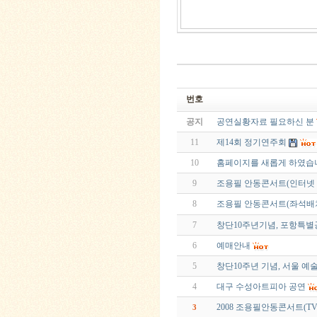
번호
공지
공연실황자료 필요하신 분
11
제14회 정기연주회
10
홈페이지를 새롭게 하였습
9
조용필 안동콘서트(인터넷 Sp
8
조용필 안동콘서트(좌석배
7
창단10주년기념, 포항특별
6
예매안내
5
창단10주년 기념, 서울 
4
대구 수성아트피아 공연
2008 조용필안동콘서트(TV S
3