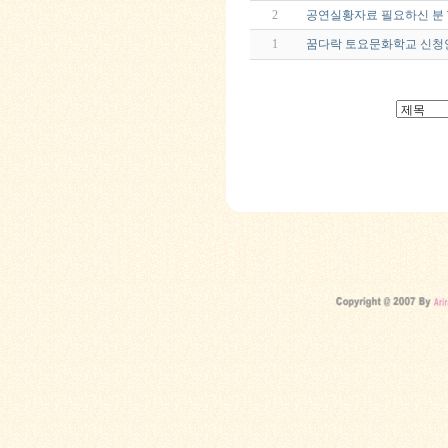
2
공연실황자료 필요하신 분
1
꿈다락 토요문화학교 신청