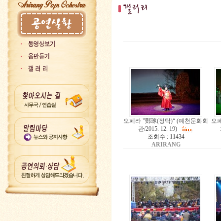
오페라 "鄭琢(정탁)“ (예천문화회
오페
관/2015. 12. 19)
조회수 : 11434
ARIRANG