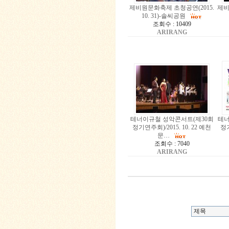
제비원문화축제 초청공연(2015.
제비
10. 31)-솔씨공원
조회수 : 10409
ARIRANG
테너이규철 성악콘서트(제30회
테너
정기연주회)/2015. 10. 22 예천
정기
문…
조회수 : 7040
ARIRANG