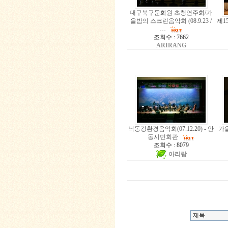
대구북구문화원 초청연주회/가
을밤의 스크린음악회 (08.9.23 /
제15
…
조회수 : 7662
ARIRANG
낙동강환경음악회(07.12.20) - 안
가을
동시민회관
조회수 : 8079
아리랑