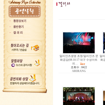
알리안츠생명 초청/알리안츠 문
알리
화공감(08.10.17 대구 수성아트
화공
피…
조회수 : 8422
ARIRANG