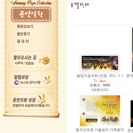
봄맞이음악회 (안동. 2011. 3. 1
영덕
1)
조회수 : 6666
ARIRANG
칠곡군초청 가을밤의 가족음악
문경