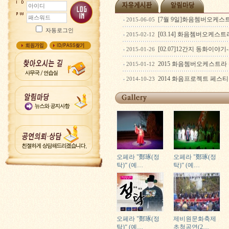
[7월 9일]화음쳄버오케스트
2015-06-05
자동로그인
[03.14] 화음쳄버오케스
2015-02-12
[02.07]12간지 동화이야
2015-01-26
2015 화음쳄버오케스트라
2015-01-12
2014 화음프로젝트 페스
2014-10-23
오페라 "鄭琢(정
오페라 "鄭琢(정
탁)“ (예…
탁)“ (예…
오페라 "鄭琢(정
제비원문화축제
탁)“ (예…
초청공연(2…