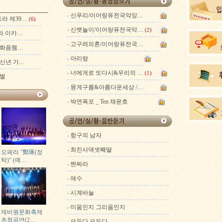
신푸리/이어랑퓨전국악앙…
라 제39…
(6)
신뱃놀이/이어랑퓨전국악…
(2)
트라 이카…
고구려의혼/이어랑퓨전국…
기-화음쳄…
아리랑
 신년 가…
너에게로 또다시&우리의 …
(1)
티벌
뭉게구름&아름다운세상 /…
박연폭포 _ Ten 채윤호
항구의 남자
최진사댁셋째딸
오페라 "鄭琢(정
탁)“ (예…
짠짜라
애수
시계바늘
미움인지 그리움인지
제비원문화축제
초청공연(2…
모두다 모두다