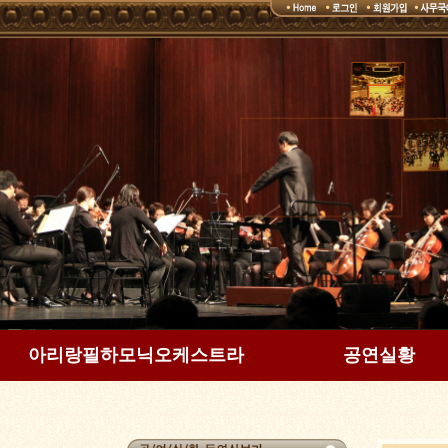
아리랑필하모닉오케스트라
공연실황