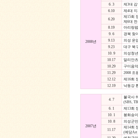
6. 3
제3대 
6.10
제4대 
제15회
6.20
제6대 
8.19
아리랑팝
9. 6
경북 찾
9.13
의성 운암
2008년
9.23
대구 북
10. 9
의성청년
10.17
알리안츠
10.29
구미음악
11.29
2008 
12.12
제16회
12.19
낙동강 
불국사 히
4. 7
(SBS,
6. 1
제13회
10. 1
봉화송이
10. 8
의성군민
2007년
제14회 
11.17
(예당Ar