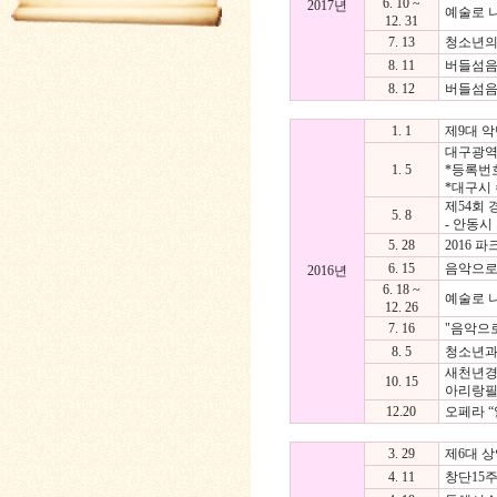
6. 10 ~
2017년
예술로 
12. 31
7. 13
청소년의
8. 11
버들섬음
8. 12
버들섬음
1. 1
제9대 
대구광역
1. 5
*등록번호 :
*대구시 
제54회 
5. 8
- 안동시
5. 28
2016 
6. 15
음악으로여
2016년
6. 18 ~
예술로 
12. 26
7. 16
"음악으로
8. 5
청소년과 
새천년경
10. 15
아리랑필
12.20
오페라 “
3. 29
제6대 
4. 11
창단15주