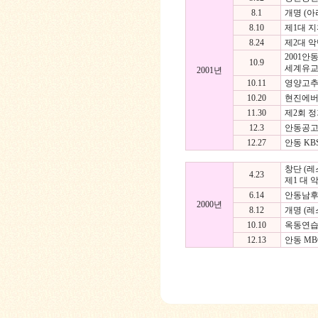
8.1
개명 (
8.10
제1대 지
8.24
제2대 악
2001
10.9
세계유교
2001년
10.11
영양고추문
10.20
현진에버
11.30
제2회 
12.3
안동공고
12.27
안동 KB
창단 (레
4.23
제1 대 
6.14
안동남후초
2000년
8.12
개명 (
10.10
옥동연습실
12.13
안동 MB