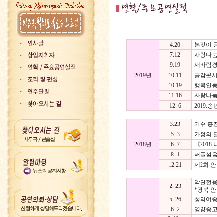
4.20
봄맞이 
7.12
사랑나눔
9.19
새바람경
2019년
10.11
공감콘서
10.19
행복안동
11.16
사랑나눔
12. 6
2019.
3.23
가수 홍
5. 3
가정의 달
2018년
6. 7
《2018
8. 1
버들섬음
12.21
제2회 
악단전용
2. 23
*경북 안
5. 26
성의여중
6. 2
영양중고