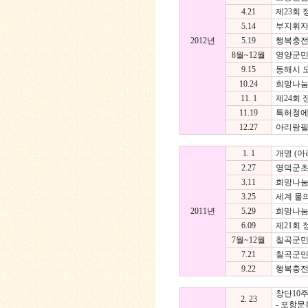
4.21
제23회
5.14
부지휘자 
2012년
5.19
행복충전!
8월~12월
영양군민
9.15
동해시 
10.24
희망나눔
11. 1
제24회
11.19
특허청에
12.27
아리랑필
1. 1
개명 (
2.27
영덕군초
3.11
희망나눔
3.25
세계 물
2011년
5.29
희망나눔
6.09
제21회
7월~12월
칠곡군민
7.21
칠곡군민
9.22
행복충전
창단10
2. 23
- 포항