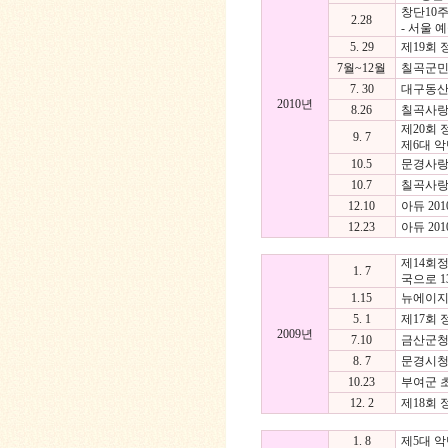
창단10
2.28
- 서울 
5. 29
제19회
7월~12월
칠곡군민
7. 30
대구동산
2010년
8.26
칠곡사랑
제20회
9. 7
제6대 악
10.5
문경사랑!
10.7
칠곡사랑
12.10
아듀 20
12.23
아듀 20
제14회정
1. 7
국으로 1
1.15
뉴에이지 
5. 1
제17회 
2009년
7.10
금산군청
8. 7
문경시청
10.23
부여군 초
12. 2
제18회 
1. 8
제5대 악