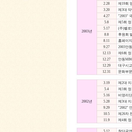
2.28
제19회 
3.20
제3대 악
4.27
"2003
5.8
제5회 
5.17
(주)벨
2003년
8.8
후원회 
8.11
홈페이지
9.27
2003
12.13
제6회 정
12.27
안동MB
12.29
대구시교
12.31
문화부문
3.19
제2대 지
5.4
제3회 
5.16
비영리단체 
2002년
5.28
제3대 지
9.29
"2002
10.5
제26차 
11.9
제4회 
5.12
창단공연