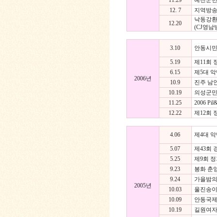
11.29
예천군민
12. 7
지역방송대
낙동강환
12.20
(CJ영남
3.10
안동시민
5.19
제11회 
6.15
제5대 악
2006년
10.9
진주 남
10.19
의성군민
11.25
2006 
12.22
제12회
4.06
제4대 악
5.07
제43회 
5.25
제9회 
9.23
봉화 춘
9.24
가을밤의
2005년
10.03
울진송이
10.09
안동국제
10.19
길원여자