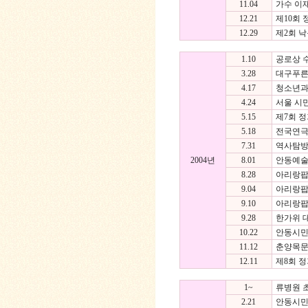
11.04
가수 이
12.21
제10회
12.29
제2회 
1.10
공로상 
3.28
대구푸른
4.17
청소년과
4.24
서울 시
5.15
제7회 
5.18
전국연극
7.31
역사탐방
2004년
8.01
안동예술
8.28
아리랑팝
9.04
아리랑팝
9.10
아리랑팝
9.28
한가위 
10.22
안동시민
11.12
춘양목문
12.11
제8회 
1~
류병원 초
2.21
안동시민