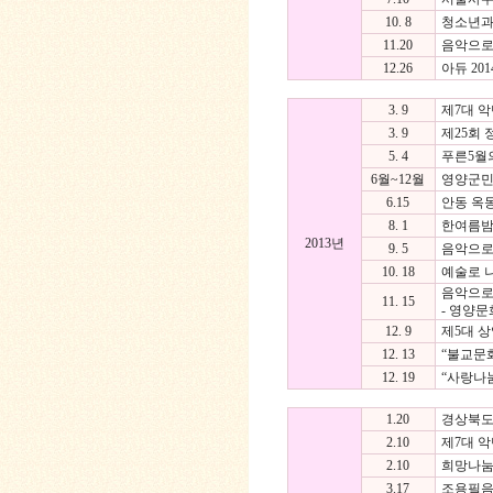
10. 8
청소년과 
11.20
음악으로
12.26
아듀 20
3. 9
제7대 악
3. 9
제25회
5. 4
푸른5월의
6월~12월
영양군민
6.15
안동 옥
8. 1
한여름밤의
2013년
9. 5
음악으로 
10. 18
예술로 나
음악으로 
11. 15
- 영양
12. 9
제5대 상
12. 13
“불교문
12. 19
“사랑나
1.20
경상북도
2.10
제7대 악
2.10
희망나눔
3.17
조용필음