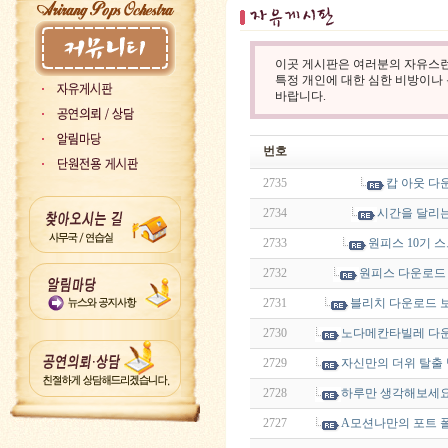
이곳 게시판은 여러분의 자유스런
특정 개인에 대한 심한 비방이나
바랍니다.
번호
2735
캅 아웃 다
2734
시간을 달리
2733
원피스 10기 
2732
원피스 다운로드 
2731
블리치 다운로드 
2730
노다메칸타빌레 다
2729
자신만의 더위 탈출
2728
하루만 생각해보세요
2727
A모션나만의 포트 