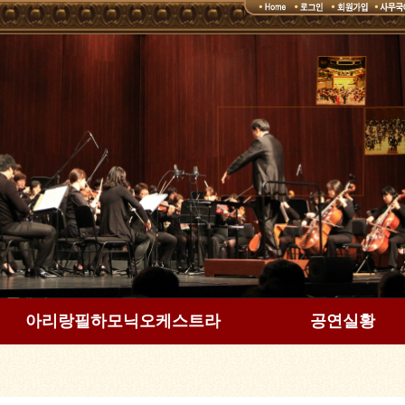
아리랑필하모닉오케스트라
공연실황