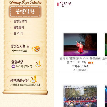
오페라 "鄭琢(정탁)“ (예천문화회
오페
관/2015. 12. 19)
조회수 : 11438
ARIRANG