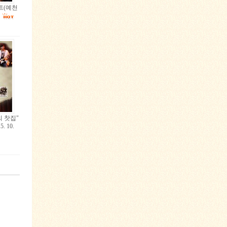
서트(예천
 찻집"
 10.