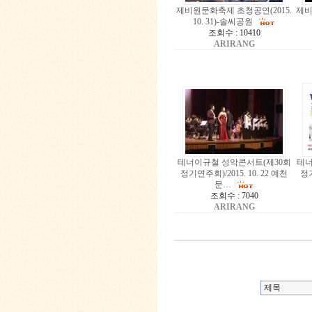
제비원문화축제 초청공연(2015.
제비
10. 31)-솔씨공원
조회수 : 10410
ARIRANG
테너이규철 성악콘서트(제30회
테너
정기연주회)/2015. 10. 22 예천
정기
문…
조회수 : 7040
ARIRANG