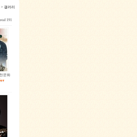
 > 갤러리
otal 191
예천문화