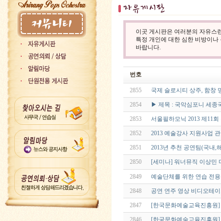
이곳 게시판은 여러분의 자유스런
특정 개인에 대한 심한 비방이나
바랍니다.
번호
2855
국제 슬로시티 상주, 함창
2854
▶ 제목 : 국악심포니 세종
2853
서울필하모닉 2013 제11
2852
2013 예술강사 지원사업
2851
2013년 추천 공연팀(국내
2850
[세미나] 워너뮤직 이상민
2849
예술단체를 위한 연습 전용
2848
공연 연주 영상 비디오테이프
2847
[한국문화예술교육진흥원]
2846
[한국문화예술교육진흥원] 