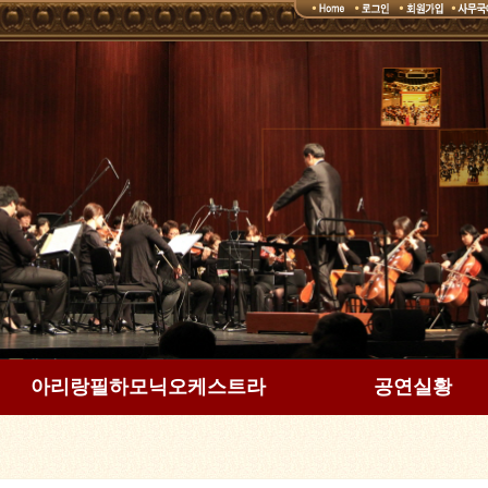
아리랑필하모닉오케스트라
공연실황