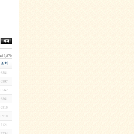
al 2,870
조회
6581
6987
6562
6561
6916
6910
7121
7334