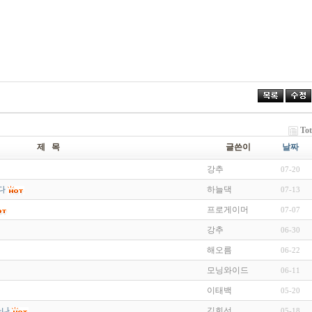
Tot
제 목
글쓴이
날짜
강추
07-20
다
하늘댁
07-13
프로게이머
07-07
강추
06-30
해오름
06-22
모닝와이드
06-11
이태백
05-20
하나
김희선
05-18