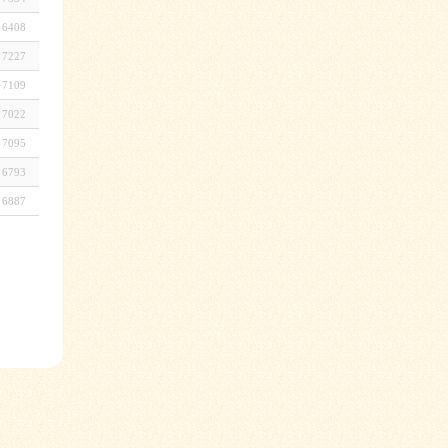
6408
7227
7109
7022
7095
6793
6887