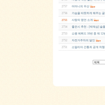
2757
어머니의 우산
2756
가슴을 따뜻하게 해주는 글
사랑의 명언 소개
2755
2754
좋은시 추천 - [박재삼] 
2753
쇼팽 에튀드 10번 중 제 12
2752
자전거주차의 달인
2751
소말리아 간통죄 공개 처