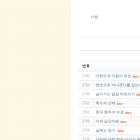
사랑
번호
2765
대한민국 아줌마 헌장
2764
맨손으로 아나콘다를 잡는
2763
날아가는 달걀 터트리기
2762
목수의 선택
2761
중국 향주의 비경
2760
이색 남근카페
2759
실패는 없다.
2758
사랑에 대한 짧은 이야기 