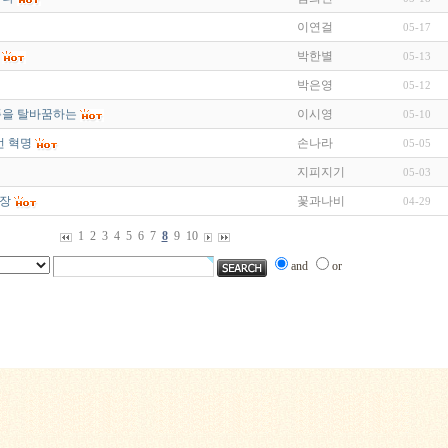
이연걸
05-17
박한별
05-13
박은영
05-12
슬픔을 탈바꿈하는
이시영
05-10
번 혁명
손나라
05-05
지피지기
05-03
형장
꽃과나비
04-29
1
2
3
4
5
6
7
8
9
10
and
or