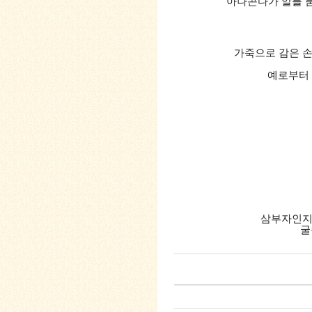
아나콘다가 알를 
가죽으로 감은 손
예로부터 
삼부자인지
굴