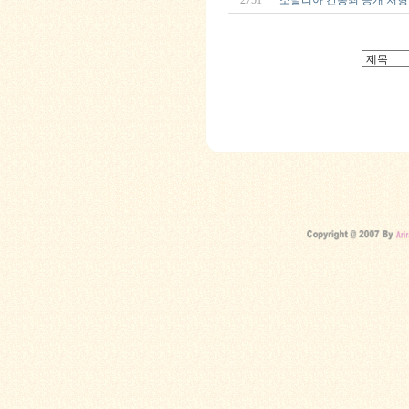
2751
소말리아 간통죄 공개 처