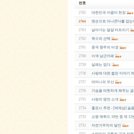
번호
2765
대한민국 아줌마 헌장
맨손으로 아나콘다를 잡는
2764
2763
날아가는 달걀 터트리기
2762
목수의 선택
2761
중국 향주의 비경
2760
이색 남근카페
2759
실패는 없다.
2758
사랑에 대한 짧은 이야기 
2757
어머니의 우산
2756
가슴을 따뜻하게 해주는 글
2755
사랑의 명언 소개
2754
좋은시 추천 - [박재삼] 
2753
쇼팽 에튀드 10번 중 제 12
2752
자전거주차의 달인