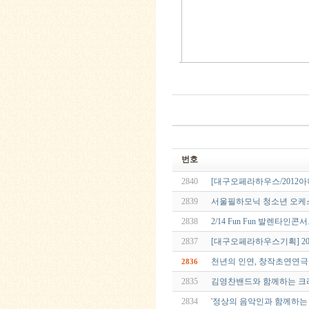
.
번호
2840
[대구오페라하우스/2012
2839
서울필하모닉 청소년 오케
2838
2/14 Fun Fun 발렌타인콘
2837
[대구오페라하우스기획] 2
천년의 인연, 창작초연연극 '데
2836
2835
김영찬밴드와 함께하는 크리스마스
2834
'정상의 음악인과 함께하는 사랑