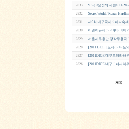
2833
악극 <모정의 세월> 11/2
2832
Secret World / Ronan Hardim
2831
제9회 대구국제오페라축제 
2830
어린이뮤페라 <바바 비비의
2829
서울시무용단 창작무용극 '
2828
[2011 DIOF] 오페라 
2827
[2011DIOF/대구오페라하
2826
[2011DIOF/대구오페라하