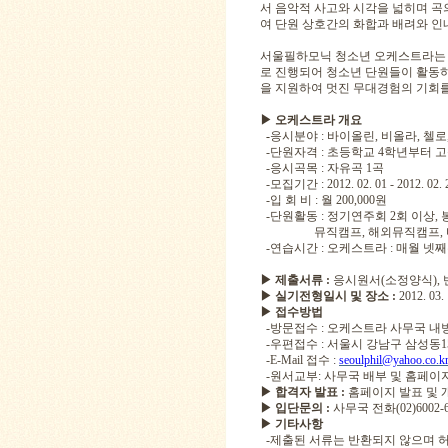
서 음악적 사고와 시각을 넓히며 곡
여 단원 상호간의 화합과 배려와 인
서울필하모닉 청소년 오케스트라는 
로 진행되어 청소년 단원들이 활동하
을 지원하여 멋진 무대경험의 기회를
▶ 오케스트라 개요
-
응시분야 : 바이올린, 비올라, 첼로
-단원자격 : 초등학교 4학년부터 고
-응시곡목 : 자유곡 1곡
-모집기간 : 2012. 02. 01 - 2012. 02. 
-입 회 비 : 월 200,000원
-단원활동 : 정기연주회 2회 이상,
뮤직캠프, 해외뮤직캠프, 마
-연습시간 : 오케스트라 : 매월 넷
▶ 제출서류 :
응시원서(소정양식), 
▶ 실기전형일시 및 장소 :
2012. 
▶ 접수방법
-방문접수 : 오케스트라 사무국 내방
-우편접수 : 서울시 강남구 삼성동1
-E-Mail 접수 :
seoulphil@yahoo.co.k
-원서교부: 사무국 배부 및 홈페이
▶
합격자 발표
:
홈페이지 발표 및
▶ 입단문의 :
사무국 전화(02)6002-6
▶ 기타사항
-제출된 서류는 반환되지 않으며 허