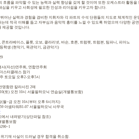
의 흐름을 파악할 수 있는 능력과 실력 향상을 갖게 할 것이며 또한 오케스트라 활동을
내심을 키우고 사회성에 필요한 인성과 리더쉽을 키우고자 합니다.
뛰어난 실력과 경험을 겸비한 지휘자와 각 파트의 수석 단원들의 지도로 체계적인 운
는데 적극 이해를 돕고 자부심과 음악적 흥미를 느낄 수 있도록 하였으며 다양한 공
 제공할 것입니다.
, 콘트라베이스, 플릇, 오보, 클라리넷, 바순, 호른, 트럼펫, 트럼본, 팀파니, 피아노
등학생 (현악기, 목관악기, 금관악기)
29
 봉사(자선)연주회, 연합연주회
스터클래스 참가
째주 토요일 오후2-오후5시
반명함판 칼라사진 2매
03. 10(토) 오전 10시 서울필하모닉 연습실(개별통보함)
(월~금 오전 10시부터 오후 6시까지)
59 아셈타워B1-07 서울필하모닉 사무국
r
지에서 내려받기(상단파일 참조)
 개별통보함
290~1
위기재 사실이 드러날 경우 합격을 취소함.