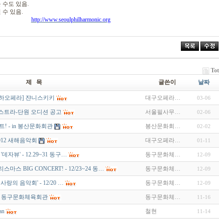
 수도 있음.
수 있음.
http://www.seoulphilharmonic.org
Tot
제 목
글쓴이
날짜
아하오페라] 쟌니스키키
대구오페라…
03-06
스트라-단원 오디션 공고
서울필사무…
02-06
서트! - in 봉산문화회관
봉산문화회…
02-02
012 새해음악회
대구오페라…
01-11
자뷰' - 12.29~31 동구…
동구문화체…
12-09
 BIG CONCERT! - 12/23~24 동…
동구문화체…
12-09
의 음악회' - 12/20 …
동구문화체…
12-09
8 - 동구문화체육회관
동구문화체…
11-16
an
철현
11-14