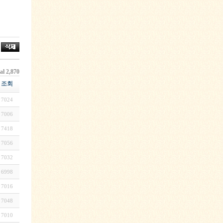
al 2,870
조회
7024
7006
7418
7056
7032
6998
7016
7048
7010