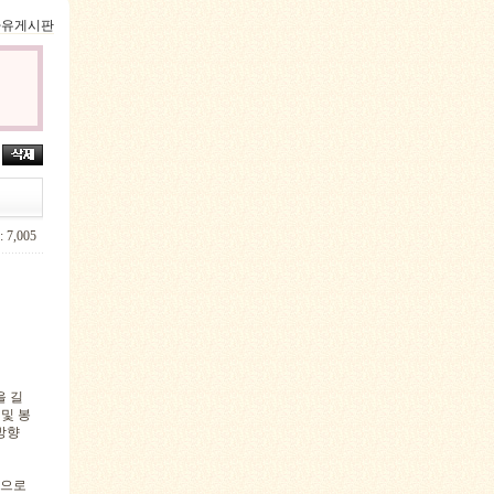
 자유게시판
 7,005
을 길
및 봉
방향
줌으로