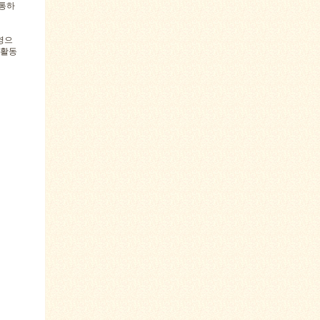
 통하
영으
연활동