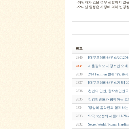
-해당자가 없을 경우 선발하지 않을
-오디션 일정은 사정에 의해 변경될 
번호
2840
[대구오페라하우스/2012
서울필하모닉 청소년 오케
2839
2838
2/14 Fun Fun 발렌타인콘
2837
[대구오페라하우스기획] 2
2836
천년의 인연, 창작초연연극 '데
2835
김영찬밴드와 함께하는 크리스마스
2834
'정상의 음악인과 함께하는 사랑
2833
악극 <모정의 세월> 11/2
2832
Secret World / Ronan Hardim