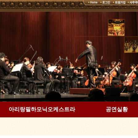
아리랑필하모닉오케스트라
공연실황